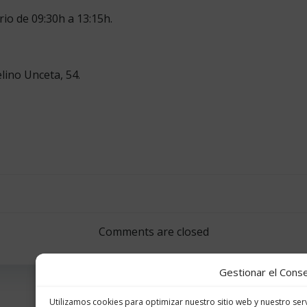
rio de 09:30h a 13:15h.
lino Unceta, 54.
Navegación
por
Comments are closed
las
Gestionar el Conse
entradas
Utilizamos cookies para optimizar nuestro sitio web y nuestro serv