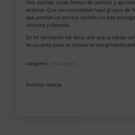
Veis muchas cosas hemos de cambiar y aprovec
anterior. Que con normalidad haya grupos de lit
que prestan un servicio sencillo sin más protago
servicios y diaconía.
En fin hermanos me decía uno que si sabías can
de su canto para no romper el recogimiento debid
Categories:
Sin categoría
Navegación
Anterior noticia
por
las
entradas