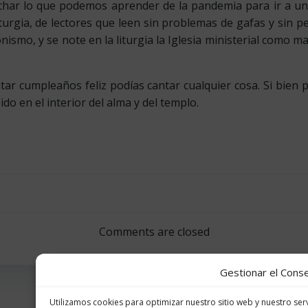
har lo que podemos aprender de la pandemia para ir a u
urgia, de lectores que leen sin problemas de gafas y sin pe
nismo, y se note en la liturgia la Iglesia ministerial como 
tar cumpleaños feliz podías cantar cualquier cosa. Si bien 
o en el interior del alma y del templo.
Navegación
por
Comments are closed
las
Gestionar el Conse
entradas
Utilizamos cookies para optimizar nuestro sitio web y nuestro serv