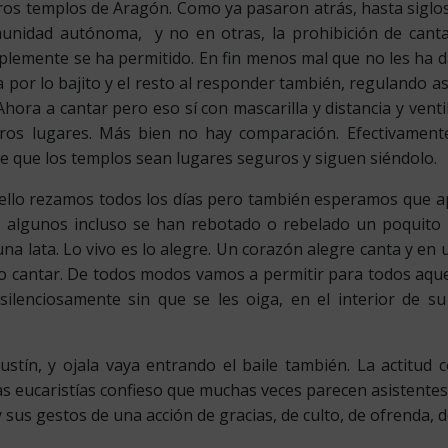
os templos de Aragón. Como ya pasaron atrás, hasta siglos a
idad autónoma, y no en otras, la prohibición de cantar
mplemente se ha permitido. En fin menos mal que no les ha d
or lo bajito y el resto al responder también, regulando así 
hora a cantar pero eso sí con mascarilla y distancia y venti
ros lugares. Más bien no hay comparación. Efectivamen
 que los templos sean lugares seguros y siguen siéndolo.
ello rezamos todos los días pero también esperamos que a
, algunos incluso se han rebotado o rebelado un poquito
na lata. Lo vivo es lo alegre. Un corazón alegre canta y en
antar. De todos modos vamos a permitir para todos aquell
silenciosamente sin que se les oiga, en el interior de s
stín, y ojala vaya entrando el baile también. La actitud
las eucaristías confieso que muchas veces parecen asistentes
 sus gestos de una acción de gracias, de culto, de ofrenda, 