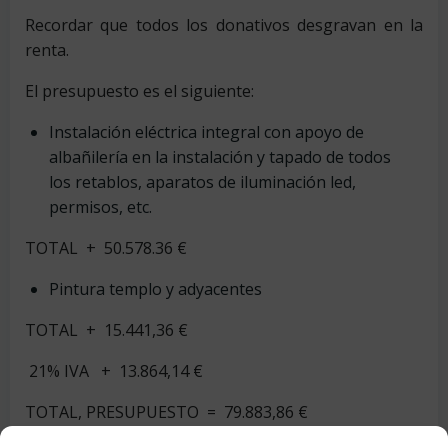
Recordar que todos los donativos desgravan en la
renta.
El presupuesto es el siguiente:
Instalación eléctrica integral con apoyo de
albañilería en la instalación y tapado de todos
los retablos, aparatos de iluminación led,
permisos, etc.
TOTAL + 50.578.36 €
Pintura templo y adyacentes
TOTAL + 15.441,36 €
21% IVA + 13.864,14 €
TOTAL, PRESUPUESTO = 79.883,86 €