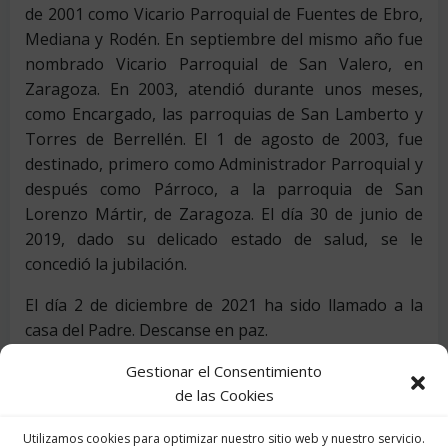
de 2001 como Vicario Parroquial de Fuentes de Ebro,
Mediana y Rodén. En septiembre del mismo año fue
nombrado Vicario Parroquial de San Valero, en
Zaragoza. En 2003, atendió durante unos meses,
como Encargado, las parroquias de San Lamberto y
Torres de Berrellén. El 1 de agosto de 2003, fue
destinado, primero como Administrador Parroquial y
después como Párroco, a la parroquia de San
Lorenzo Mártir, de Zaragoza. El día 30 de junio de
2019, dado su delicado estado de salud, se le
concedió la jubilación.
El día 2 de diciembre de 2021 ha sido llamado a la
casa del Padre. Descanse en paz.
Gestionar el Consentimiento
Categories:
Noticias
de las Cookies
Utilizamos cookies para optimizar nuestro sitio web y nuestro servicio.
Anterior noticia
Siguiente noticia