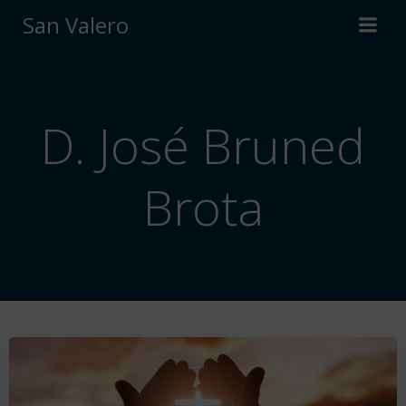
Saltar
San Valero
al
contenido
D. José Bruned
Brota