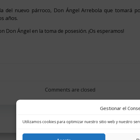
da del nuevo párroco, Don Ángel Arrebola que tomará pos
os años.
n Don Ángel en la toma de posesión. ¡Os esperamos!
Navegación
por
Comments are closed
las
Gestionar el Conse
entradas
Utilizamos cookies para optimizar nuestro sitio web y nuestro serv