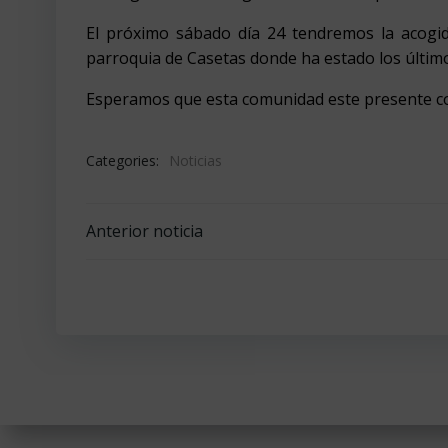
El próximo sábado día 24 tendremos la acogi
parroquia de Casetas donde ha estado los últim
Esperamos que esta comunidad este presente co
Categories:
Noticias
Navegación
Anterior noticia
por
las
entradas